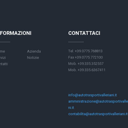
NFORMAZIONI
CONTATTACI
Tel. +39.0775.768813
me
Azienda
Fax +39.0775.772100
vizi
Notizie
Mob. +39.335.352557
tatti
Mob. +39.335.6367411
info@autotrasportivalleriani.it
amministrazione@autotrasportivalle
ni.it
contabilita@autotrasportivalleriani.it