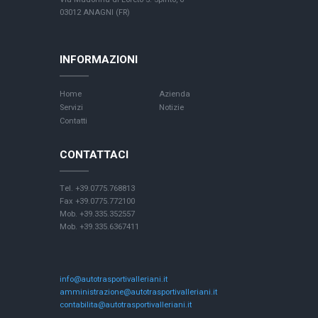
03012 ANAGNI (FR)
INFORMAZIONI
Home
Azienda
Servizi
Notizie
Contatti
CONTATTACI
Tel. +39.0775.768813
Fax +39.0775.772100
Mob. +39.335.352557
Mob. +39.335.6367411
info@autotrasportivalleriani.it
amministrazione@autotrasportivalleriani.it
contabilita@autotrasportivalleriani.it