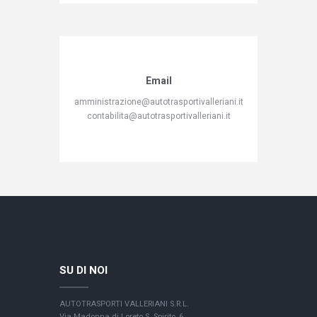
Email
amministrazione@autotrasportivalleriani.it
contabilita@autotrasportivalleriani.it
SU DI NOI
AUTOTRASPORTI VALLERIANI S.R.L.
Via Madonna di Loreto S. Spirito, 6